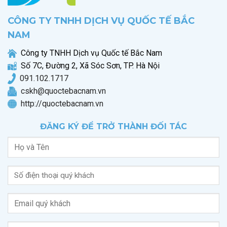
CÔNG TY TNHH DỊCH VỤ QUỐC TẾ BẮC
NAM
Công ty TNHH Dịch vụ Quốc tế Bắc Nam
Số 7C, Đường 2, Xã Sóc Sơn, TP. Hà Nội
0
91.102.1717
cskh@quoctebacnam.vn
http://quoctebacnam.vn
ĐĂNG KÝ ĐỂ TRỞ THÀNH ĐỐI TÁC