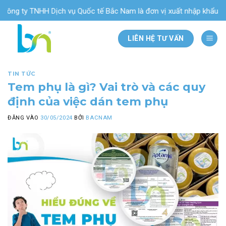
Bỏ
 ty TNHH Dịch vụ Quốc tế Bắc Nam là đơn vị xuất nhập khẩu & phân 
qua
nội
LIÊN HỆ TƯ VẤN
dung
TIN TỨC
Tem phụ là gì? Vai trò và các quy
định của việc dán tem phụ
ĐĂNG VÀO
30/05/2024
BỞI
BACNAM