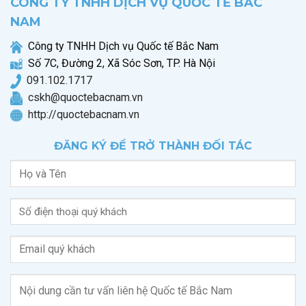
CÔNG TY TNHH DỊCH VỤ QUỐC TẾ BẮC
NAM
Công ty TNHH Dịch vụ Quốc tế Bắc Nam
Số 7C, Đường 2, Xã Sóc Sơn, TP. Hà Nội
0
91.102.1717
cskh@quoctebacnam.vn
http://quoctebacnam.vn
ĐĂNG KÝ ĐỂ TRỞ THÀNH ĐỐI TÁC