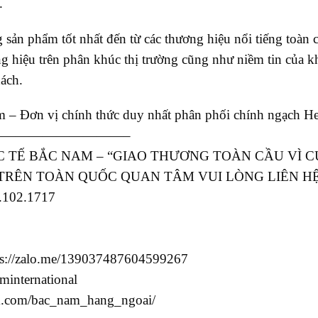
.
sản phẩm tốt nhất đến từ các thương hiệu nổi tiếng toà
 hiệu trên phân khúc thị trường cũng như niềm tin của kh
ách.
m – Đơn vị chính thức duy nhất phân phối chính ngạch Hea
—————————–
 TẾ BẮC NAM – “GIAO THƯƠNG TOÀN CẦU VÌ 
 TRÊN TOÀN QUỐC QUAN TÂM VUI LÒNG LIÊN HỆ
1.102.1717
tps://zalo.me/139037487604599267
international
am.com/bac_nam_hang_ngoai/