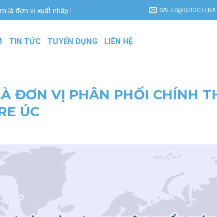
SALES@QUOCTEBA
ị xuất nhập khẩu & phân phối hàng đầu Việt Nam với các dòng sản p
M
TIN TỨC
TUYỂN DỤNG
LIÊN HỆ
À ĐƠN VỊ PHÂN PHỐI CHÍNH 
RE ÚC