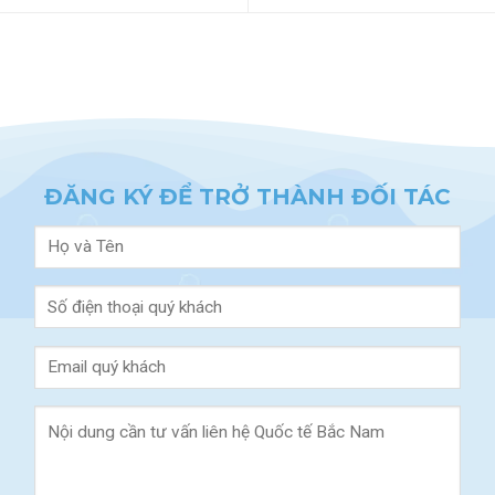
ĐĂNG KÝ ĐỂ TRỞ THÀNH ĐỐI TÁC