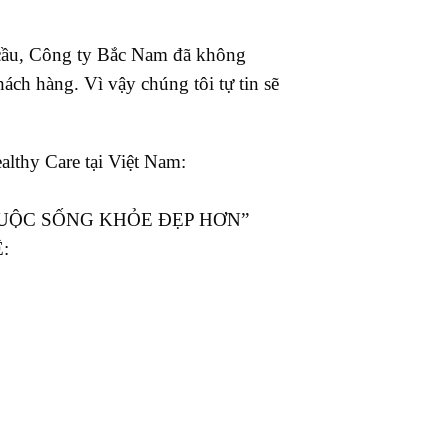
n cầu, Công ty Bắc Nam đã không
ách hàng. Vì vậy chúng tôi tự tin sẽ
lthy Care tại Việt Nam:
CUỘC SỐNG KHỎE ĐẸP HƠN”
: