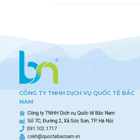
CÔNG TY TNHH DỊCH VỤ QUỐC TẾ BẮC
NAM
Công ty TNHH Dịch vụ Quốc tế Bắc Nam
Số 7C, Đường 2, Xã Sóc Sơn, TP. Hà Nội
0
91.102.1717
cskh@quoctebacnam.vn