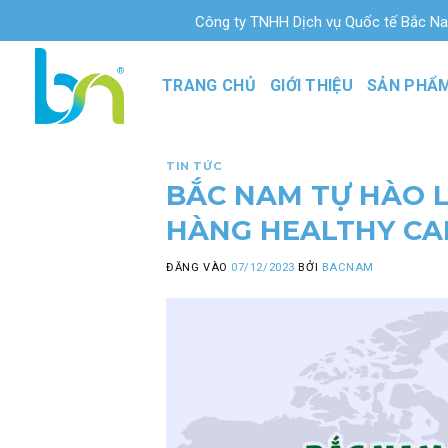
Bỏ
Công ty TNHH Dịch vụ Quốc tế Bắc Nam là đơn v
qua
nội
TRANG CHỦ
GIỚI THIỆU
SẢN PHẨ
dung
TIN TỨC
BẮC NAM TỰ HÀO L
HÀNG HEALTHY CA
ĐĂNG VÀO
07/12/2023
BỞI
BACNAM