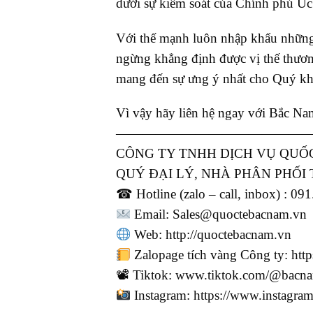
dưới sự kiểm soát của Chính phủ Úc
Với thế mạnh luôn nhập khẩu những 
ngừng khẳng định được vị thế thương
mang đến sự ưng ý nhất cho Quý kh
Vì vậy hãy liên hệ ngay với Bắc Na
———————————————
CÔNG TY TNHH DỊCH VỤ QUỐC
QUÝ ĐẠI LÝ, NHÀ PHÂN PHỐI
☎ Hotline (zalo – call, inbox) : 09
Email: Sales@quoctebacnam.vn
Web: http://quoctebacnam.vn
Zalopage tích vàng Công ty: ht
📽 Tiktok: www.tiktok.com/@bacnam
Instagram: https://www.instagr