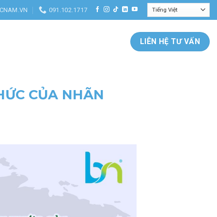
CNAM.VN
091.102.1717
hẩm hàng ngoại nội địa cao cấp trong những ngành tiêu dùng, chăm 
LIÊN HỆ TƯ VẤN
THỨC CỦA NHÃN