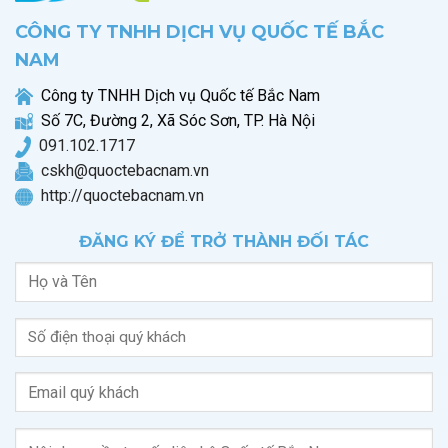
CÔNG TY TNHH DỊCH VỤ QUỐC TẾ BẮC
NAM
Công ty TNHH Dịch vụ Quốc tế Bắc Nam
Số 7C, Đường 2, Xã Sóc Sơn, TP. Hà Nội
0
91.102.1717
cskh@quoctebacnam.vn
http://quoctebacnam.vn
ĐĂNG KÝ ĐỂ TRỞ THÀNH ĐỐI TÁC