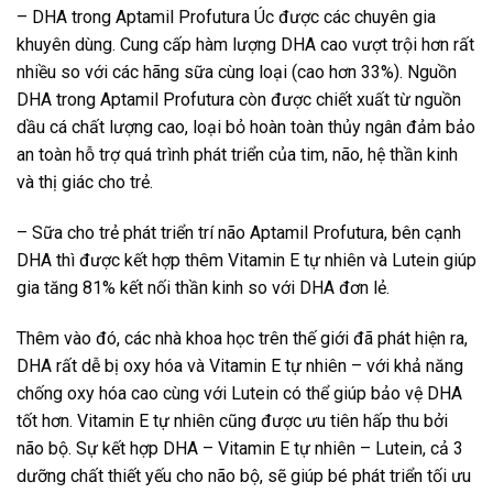
– DHA trong Aptamil Profutura Úc được các chuyên gia
khuyên dùng. Cung cấp hàm lượng DHA cao vượt trội hơn rất
nhiều so với các hãng sữa cùng loại (cao hơn 33%). Nguồn
DHA trong Aptamil Profutura còn được chiết xuất từ nguồn
dầu cá chất lượng cao, loại bỏ hoàn toàn thủy ngân đảm bảo
an toàn hỗ trợ quá trình phát triển của tim, não, hệ thần kinh
và thị giác cho trẻ.
– Sữa cho trẻ phát triển trí não Aptamil Profutura, bên cạnh
DHA thì được kết hợp thêm Vitamin E tự nhiên và Lutein giúp
gia tăng 81% kết nối thần kinh so với DHA đơn lẻ.
Thêm vào đó, các nhà khoa học trên thế giới đã phát hiện ra,
DHA rất dễ bị oxy hóa và Vitamin E tự nhiên – với khả năng
chống oxy hóa cao cùng với Lutein có thể giúp bảo vệ DHA
tốt hơn. Vitamin E tự nhiên cũng được ưu tiên hấp thu bởi
não bộ. Sự kết hợp DHA – Vitamin E tự nhiên – Lutein, cả 3
dưỡng chất thiết yếu cho não bộ, sẽ giúp bé phát triển tối ưu