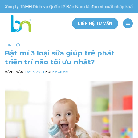
Bỏ
 ty TNHH Dịch vụ Quốc tế Bắc Nam là đơn vị xuất nhập khẩu & phân 
qua
nội
LIÊN HỆ TƯ VẤN
dung
TIN TỨC
Bật mí 3 loại sữa giúp trẻ phát
triển trí não tối ưu nhất?
ĐĂNG VÀO
13/05/2024
BỞI
BACNAM