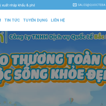
SALES@QUOCTEBA
hập khẩu & phân phối hàng đầu Việt Nam với các dòng sản phẩm hàng
M
TIN TỨC
TUYỂN DỤNG
LIÊN HỆ