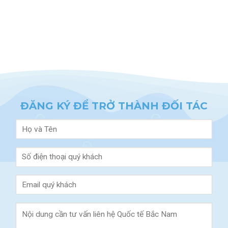
ĐĂNG KÝ ĐỂ TRỞ THÀNH ĐỐI TÁC