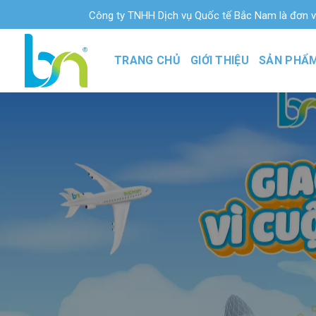
Bỏ
Công ty TNHH Dịch vụ Quốc tế Bắc Nam là đơn vị xuất n
qua
nội
TRANG CHỦ
GIỚI THIỆU
SẢN PHẨ
dung