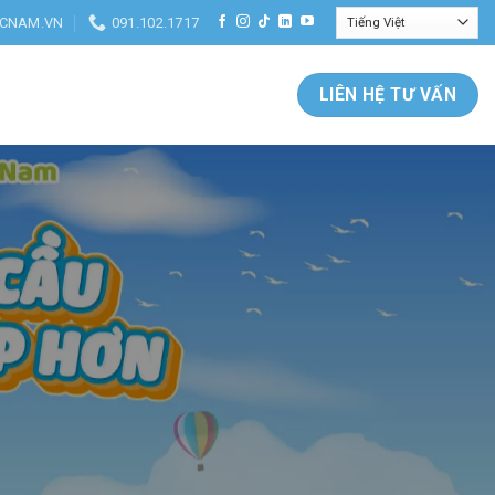
CNAM.VN
091.102.1717
 ngoại nội địa cao cấp trong những ngành tiêu dùng, chăm sóc sức
LIÊN HỆ TƯ VẤN