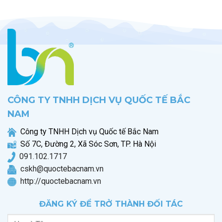
CÔNG TY TNHH DỊCH VỤ QUỐC TẾ BẮC
NAM
Công ty TNHH Dịch vụ Quốc tế Bắc Nam
Số 7C, Đường 2, Xã Sóc Sơn, TP. Hà Nội
0
91.102.1717
cskh@quoctebacnam.vn
http://quoctebacnam.vn
ĐĂNG KÝ ĐỂ TRỞ THÀNH ĐỐI TÁC