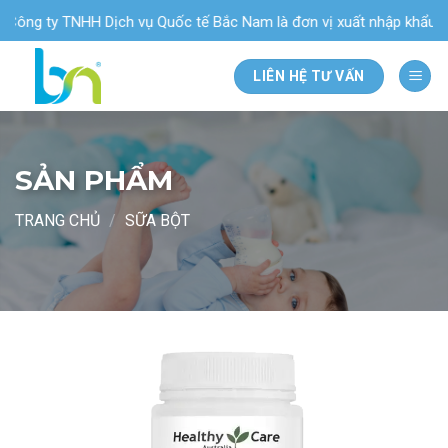
Bỏ
ng ty TNHH Dịch vụ Quốc tế Bắc Nam là đơn vị xuất nhập khẩu & phâ
qua
nội
LIÊN HỆ TƯ VẤN
dung
SẢN PHẨM
TRANG CHỦ
/
SỮA BỘT