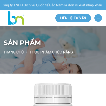
Bỏ
g ty TNHH Dịch vụ Quốc tế Bắc Nam là đơn vị xuất nhập khẩu & phân
qua
nội
LIÊN HỆ TƯ VẤN
dung
SẢN PHẨM
TRANG CHỦ
/
THỰC PHẨM CHỨC NĂNG