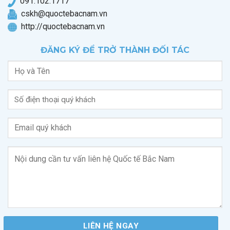
0
91.102.1717
cskh@quoctebacnam.vn
http://quoctebacnam.vn
ĐĂNG KÝ ĐỂ TRỞ THÀNH ĐỐI TÁC