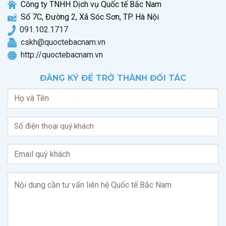
Công ty TNHH Dịch vụ Quốc tế Bắc Nam
Số 7C, Đường 2, Xã Sóc Sơn, TP. Hà Nội
0
91.102.1717
cskh@quoctebacnam.vn
http://quoctebacnam.vn
ĐĂNG KÝ ĐỂ TRỞ THÀNH ĐỐI TÁC