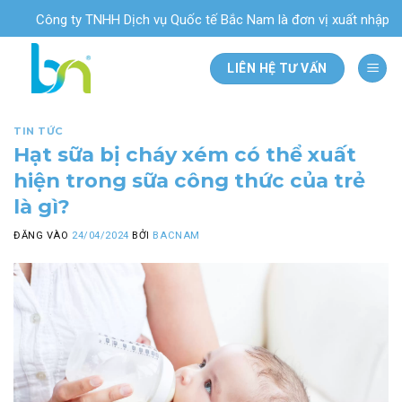
Bỏ
Công ty TNHH Dịch vụ Quốc tế Bắc Nam là đơn vị xuất nhập khẩu
qua
nội
LIÊN HỆ TƯ VẤN
dung
TIN TỨC
Hạt sữa bị cháy xém có thể xuất
hiện trong sữa công thức của trẻ
là gì?
ĐĂNG VÀO
24/04/2024
BỞI
BACNAM