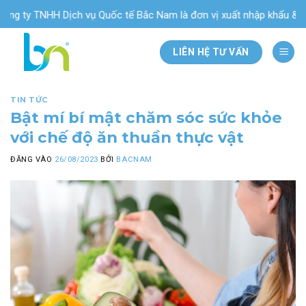
Bỏ
NHH Dịch vụ Quốc tế Bắc Nam là đơn vị xuất nhập khẩu & phân phối
qua
nội
LIÊN HỆ TƯ VẤN
dung
TIN TỨC
Bật mí bí mật chăm sóc sức khỏe
với chế độ ăn thuần thực vật
ĐĂNG VÀO
26/08/2023
BỞI
BACNAM