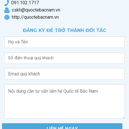
0
91.102.1717
cskh@quoctebacnam.vn
http://quoctebacnam.vn
ĐĂNG KÝ ĐỂ TRỞ THÀNH ĐỐI TÁC