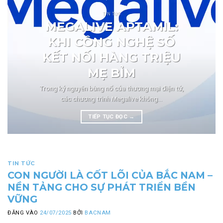
TIN TỨC
MEGALIVE APTAMIL:
KHI CÔNG NGHỆ SỐ
KẾT NỐI HÀNG TRIỆU
MẸ BỈM
Trong kỷ nguyên bùng nổ của thương mại điện tử,
các chương trình Megalive không...
TIẾP TỤC ĐỌC
→
TIN TỨC
CON NGƯỜI LÀ CỐT LÕI CỦA BẮC NAM –
NỀN TẢNG CHO SỰ PHÁT TRIỂN BỀN
VỮNG
ĐĂNG VÀO
24/07/2025
BỞI
BACNAM