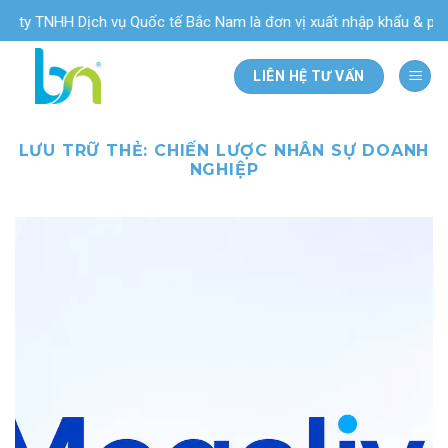
Bỏ
ty TNHH Dịch vụ Quốc tế Bắc Nam là đơn vị xuất nhập khẩu & phân p
qua
nội
LIÊN HỆ TƯ VẤN
dung
LƯU TRỮ THẺ:
CHIẾN LƯỢC NHÂN SỰ DOANH
NGHIỆP