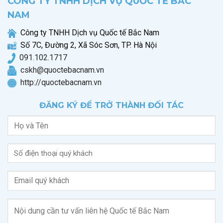
CÔNG TY TNHH DỊCH VỤ QUỐC TẾ BẮC
NAM
Công ty TNHH Dịch vụ Quốc tế Bắc Nam
Số 7C, Đường 2, Xã Sóc Sơn, TP. Hà Nội
0
91.102.1717
cskh@quoctebacnam.vn
http://quoctebacnam.vn
ĐĂNG KÝ ĐỂ TRỞ THÀNH ĐỐI TÁC