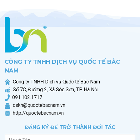
CÔNG TY TNHH DỊCH VỤ QUỐC TẾ BẮC
NAM
Công ty TNHH Dịch vụ Quốc tế Bắc Nam
Số 7C, Đường 2, Xã Sóc Sơn, TP. Hà Nội
0
91.102.1717
cskh@quoctebacnam.vn
http://quoctebacnam.vn
ĐĂNG KÝ ĐỂ TRỞ THÀNH ĐỐI TÁC